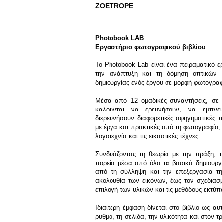
ZOETROPE
Photobook LAB
Εργαστήριο φωτογραφικού βιβλίου
Το Photobook Lab είναι ένα πειραματικό ε
την ανάπτυξη και τη δόμηση οπτικών 
δημιουργίας ενός έργου σε μορφή φωτογραφ
Μέσα από 12 ομαδικές συναντήσεις, σε δ
καλούνται να ερευνήσουν, να εμπνευ
διερευνήσουν διαφορετικές αφηγηματικές π
με έργα και πρακτικές από τη φωτογραφία,
λογοτεχνία και τις εικαστικές τέχνες.
Συνδυάζοντας τη θεωρία με την πράξη, τ
πορεία μέσα από όλα τα βασικά δημιουργι
από τη σύλληψη και την επεξεργασία της
ακολουθία των εικόνων, έως τον σχεδιασμ
επιλογή των υλικών και τις μεθόδους εκτύπ
Ιδιαίτερη έμφαση δίνεται στο βιβλίο ως α
ρυθμό, τη σελίδα, την υλικότητα και στον τ