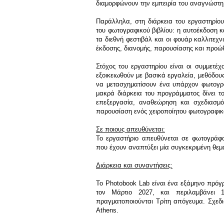
διαμορφώνουν την εμπειρία του αναγνώστη
Παράλληλα, στη διάρκεια του εργαστηρίο
του φωτογραφικού βιβλίου: η αυτοέκδοση κ
τα διεθνή φεστιβάλ και οι φουάρ καλλιτεχν
έκδοσης, διανομής, παρουσίασης και προώ
Στόχος του εργαστηρίου είναι οι συμμετέχ
εξοικειωθούν με βασικά εργαλεία, μεθόδου
να μετασχηματίσουν ένα υπάρχον φωτογρα
μακρά διάρκεια του προγράμματος δίνει τ
επεξεργασία, αναθεώρηση και σχεδιασμό
παρουσίαση ενός χειροποίητου φωτογραφικο
Σε ποιους απευθύνεται:
Το εργαστήριο απευθύνεται σε φωτογράφου
που έχουν αναπτύξει μία συγκεκριμένη θεμ
Διάρκεια και συναντήσεις:
Το Photobook Lab είναι ένα εξάμηνο πρόγ
τον Μάρτιο 2027, και περιλαμβάνει 1
πραγματοποιούνται Τρίτη απόγευμα. Σχεδιά
Athens.